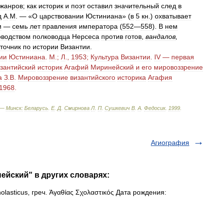
жанров
;
как
историк
и
поэт
оставил
значительный
след
в
д
A
.
M
. — «
О
царствовании
Юстиниана
» (
в
5
кн
.)
охватывает
и
—
семь
лет
правления
императора
(
552
—
558
).
В
нем
оводством
полководца
Нерсеса
против
готов
,
вандалов
,
точник
по
истории
Византии
.
ии
Юстиниана
.
М
.;
Л
.,
1953
;
Культура
Византии
.
IV
—
первая
зантийский
историк
Агафий
Миринейский
и
его
мировоззрение
а
З
.
В
.
Мировоззрение
византийского
историка
Агафия
1968
.
 —
Минск:
Беларусь
.
Е
.
Д
.
Смирнова
Л
.
П
.
Сушкевич
В
.
А
.
Федосик
.
1999
.
Агиография
ейский" в других словарях:
olasticus, греч. Ἀγαθίας Σχολαστικός Дата рождения: