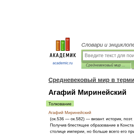
Словари и энциклоп
academic.ru
Средневековый мир в терминах, именах и названиях
Средневековый мир в терми
Агафий Миринейский
Толкование
Агафий
Миринейский
(
ок
.
536
—
ок
.
582
) —
визант
.
историк
,
поэт
.
Получив
блестящее
образование
в
Конста
столице
империи
,
но
больше
всего
его
пр