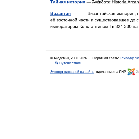
Тайная история
— Ἀνέκδοτα Historia Arc
Византия
— Византийская империя, госуд
её восточной части и существовавшее до 
императором Константином I в 324 330 
© Академик, 2000-2026
Обратная связь:
Техподдерж
👣 Путешествия
Экспорт словарей на сайты
, сделанные на PHP,
Jo