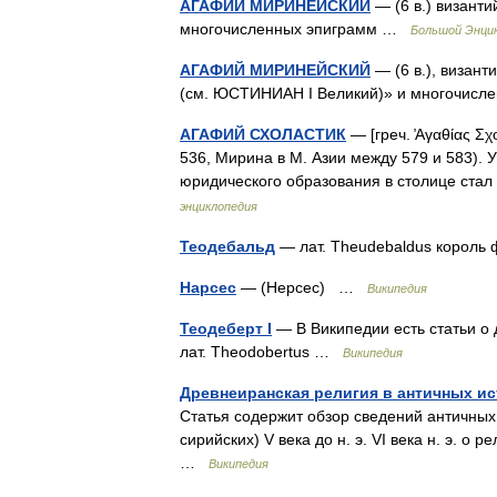
АГАФИЙ МИРИНЕЙСКИЙ
— (6 в.) византи
многочисленных эпиграмм …
Большой Энцик
АГАФИЙ МИРИНЕЙСКИЙ
— (6 в.), визант
(см. ЮСТИНИАН I Великий)» и многочис
АГАФИЙ СХОЛАСТИК
— [греч. ̓Αγαθίας Σχ
536, Мирина в М. Азии между 579 и 583). 
юридического образования в столице ста
энциклопедия
Теодебальд
— лат. Theudebaldus король
Нарсес
— (Нерсес) …
Википедия
Теодеберт I
— В Википедии есть статьи о 
лат. Theodobertus …
Википедия
Древнеиранская религия в античных ис
Статья содержит обзор сведений античных 
сирийских) V века до н. э. VI века н. э. 
…
Википедия