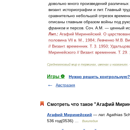
довольно
много
произведений
различных
визант
.
историографии
и
лит
.
Главный
тру
сравнительно
небольшой
отрезок
времен
описаны
главным
образом
войны
под
рук
франков
и
персов
.
Соч
.
A
.
M
. —
ценный
ис
Лит
.
:
Агафий
Миринейский
.
О
царствован
половина
VII
в
.
М
.,
1984
;
Левченко
М
.
В
.
Ви
//
Визант
.
временник
.
Т
.
3
.
1950
;
Удалъцов
Миринейского
//
Визант
.
временник
.
Т
.
29
.
Средневековый
мир
в
терминах
,
именах
и
названиях
.
Игры ⚽
Нужно решить контрольную?
Австразия
Смотреть что такое "Агафий Мирин
Агафий Миринейский
— лат. Agathias Sch
536 год(0536) …
Википедия