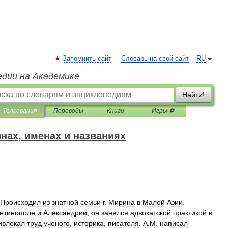
Запомнить сайт
Словарь на свой сайт
RU
едии на Академике
Найти!
Толкования
Переводы
Книги
Игры ⚽
нах, именах и названиях
Происходил
из
знатной
семьи
г
.
Мирина
в
Малой
Азии
.
нтинополе
и
Александрии
,
он
занялся
адвокатской
практикой
в
ивлекал
труд
ученого
,
историка
,
писателя
.
A
.
M
.
написал