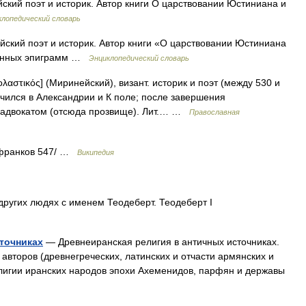
йский поэт и историк. Автор книги О царствовании Юстиниана и
лопедический словарь
ийский поэт и историк. Автор книги «О царствовании Юстиниана
ленных эпиграмм …
Энциклопедический словарь
ολαστικός] (Миринейский), визант. историк и поэт (между 530 и
Учился в Александрии и К поле; после завершения
л адвокатом (отсюда прозвище). Лит.… …
Православная
 франков 547/ …
Википедия
других людях с именем Теодеберт. Теодеберт I
точниках
— Древнеиранская религия в античных источниках.
авторов (древнегреческих, латинских и отчасти армянских и
о религии иранских народов эпохи Ахеменидов, парфян и державы