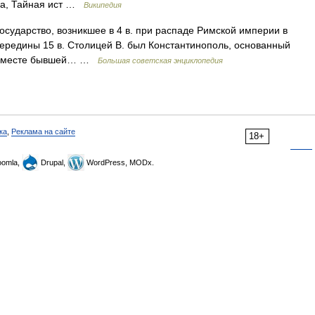
ana, Тайная ист …
Википедия
арство, возникшее в 4 в. при распаде Римской империи в
середины 15 в. Столицей В. был Константинополь, основанный
на месте бывшей… …
Большая советская энциклопедия
ка
,
Реклама на сайте
18+
omla,
Drupal,
WordPress, MODx.